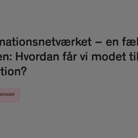
mationsnetværket – en fæl
n: Hvordan får vi modet ti
tion?
rskredet