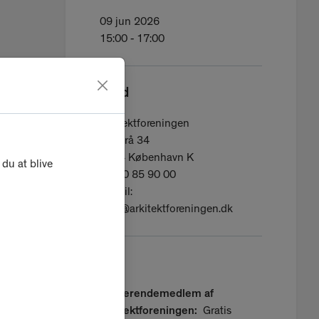
09 jun 2026
15:00 - 17:00
Sted
Arkitektforeningen
Åbenrå 34
1124 København K
du at blive
Tlf: 30 85 90 00
E-mail:
mail@arkitektforeningen.dk
Pris
Studerendemedlem af
Arkitektforeningen:
Gratis