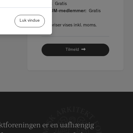
MAA:
Gratis
FORUM-medlemmer:
Gratis
Luk vindue
Alle priser vises inkl. moms.
Tilmeld
ktforeningen er en uafhængig