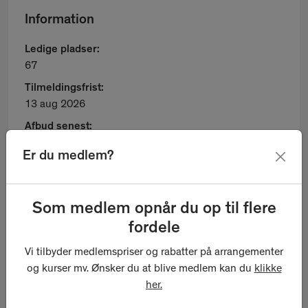
Information
Ledige pladser:
67
Tilmeldingsfrist:
13 aug 2026
Afbud senest:
13 aug 2026
Er du medlem?
Arrangør
Som medlem opnår du op til flere
Arkitektforeningen
fordele
Vi tilbyder medlemspriser og rabatter på arrangementer
og kurser mv. Ønsker du at blive medlem kan du
klikke
Tidspunkt
her.
13 aug 2026