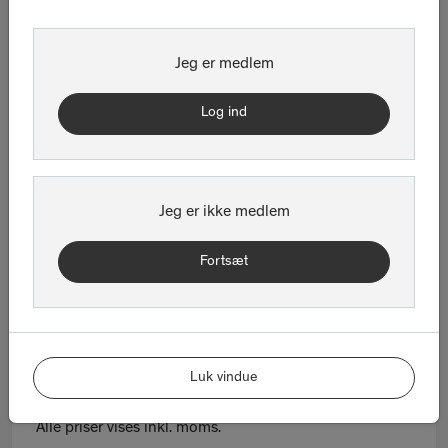
13:00 - 17:00
Jeg er medlem
Sted
Log ind
Dansk Arkitektur Center BLOX
Bryghuspladsen 10
Jeg er ikke medlem
Pris
Fortsæt
FORUM-medlemmer:
Gratis
FORUM_STUD-medlemmer:
Gratis
Ikke-medlem:
Gratis
Studerendemedlem af Arkitektforeningen:
Gratis
Luk vindue
MAA:
Gratis
Alle priser vises inkl. moms.